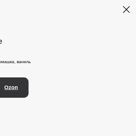
e
ромашка, ваниль
Ozon